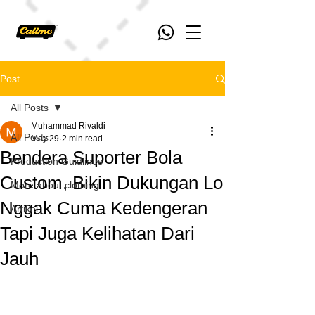
Post
All Posts
Muhammad Rivaldi
All Posts
May 29
2 min read
Bendera Suporter Bola
Production Guidlines
Custom, Bikin Dukungan Lo
More about clothing
Nggak Cuma Kedengeran
Artikel
Tapi Juga Kelihatan Dari
Jauh