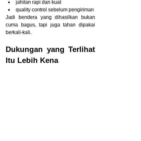
jahitan rapi dan kuat
quality control sebelum pengiriman
Jadi bendera yang dihasilkan bukan 
cuma bagus, tapi juga tahan dipakai 
berkali-kali.
Dukungan yang Terlihat 
Itu Lebih Kena
Dalam dunia supporter, visual itu 
penting.
Bendera yang dikibarkan bareng:
bikin suasana lebih hidup
menunjukkan kekompakan
memperkuat identitas
jadi pusat perhatian
Makanya bendera selalu jadi bagian 
penting dari kultur supporter bola.