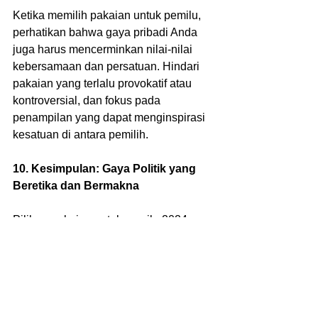
Ketika memilih pakaian untuk pemilu, 
perhatikan bahwa gaya pribadi Anda 
juga harus mencerminkan nilai-nilai 
kebersamaan dan persatuan. Hindari 
pakaian yang terlalu provokatif atau 
kontroversial, dan fokus pada 
penampilan yang dapat menginspirasi 
kesatuan di antara pemilih.
10. Kesimpulan: Gaya Politik yang 
Beretika dan Bermakna
Pilihan pakaian untuk pemilu 2024 
adalah cara yang kuat untuk 
menyuarakan dukungan politik dan 
mengekspresikan identitas politik 
Anda. Dengan memahami aturan, 
memilih warna dengan bijaksana, dan 