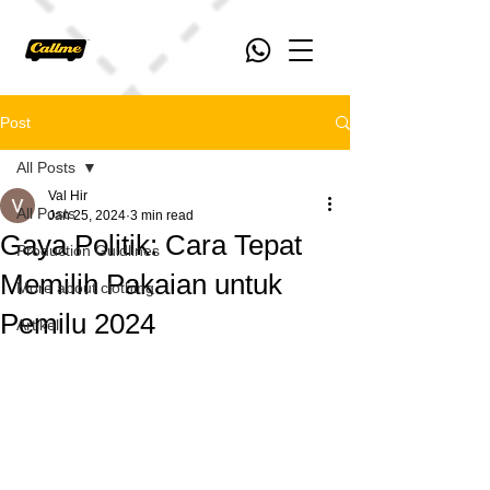
Post
All Posts
Val Hir
All Posts
Jan 25, 2024
3 min read
Gaya Politik: Cara Tepat
Production Guidlines
Memilih Pakaian untuk
More about clothing
Pemilu 2024
Artikel