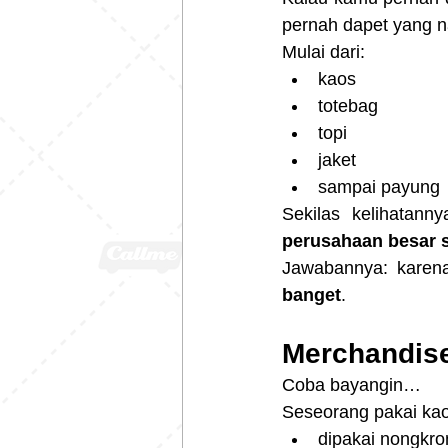
pernah dapet yang 
Mulai dari:
kaos
totebag
topi
jaket
sampai payung
Sekilas kelihatann
perusahaan besar 
Jawabannya: karena
banget
.
Merchandise
Coba bayangin…
Seseorang pakai kao
dipakai nongkro