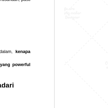
 dalam, 
kenapa 
 yang powerful 
adari