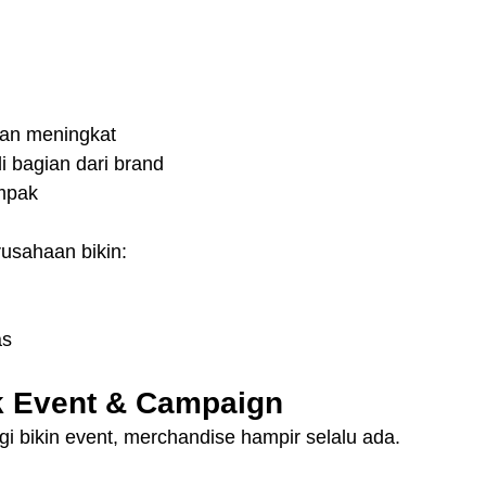
an meningkat
i bagian dari brand
ompak
usahaan bikin:
as
k Event & Campaign
i bikin event, merchandise hampir selalu ada.