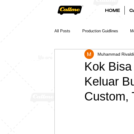
HOME
C
All Posts
Production Guidlines
Mo
Muhammad Rivaldi
Kok Bisa
Keluar B
Custom, 