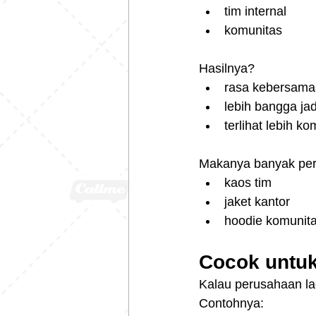
tim internal
komunitas
Hasilnya?
rasa kebersama
lebih bangga jad
terlihat lebih k
Makanya banyak per
kaos tim
jaket kantor
hoodie komunit
Cocok untu
Kalau perusahaan lag
Contohnya: