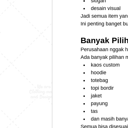
slogan
desain visual
Jadi semua item yang
Ini penting banget bu
Banyak Pili
Perusahaan nggak ha
Ada banyak pilihan 
kaos custom
hoodie
totebag
topi bordir
jaket
payung
tas
dan masih banya
Semua bisa disesuai