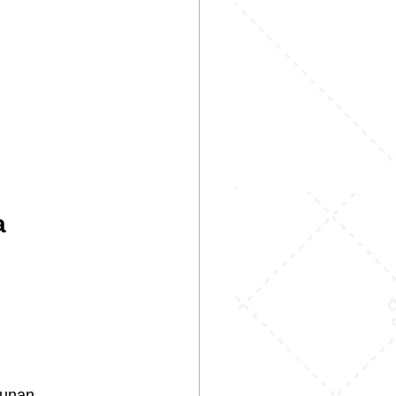
a
hunan.