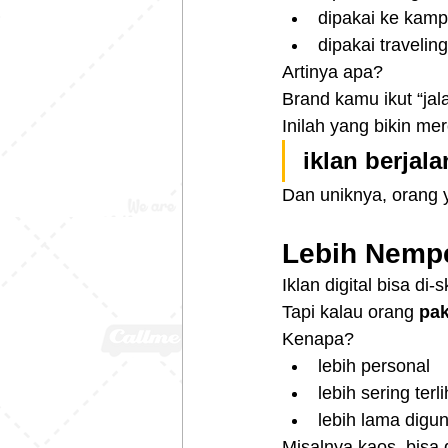
dipakai ke kam
dipakai traveling
Artinya apa?
Brand kamu ikut “jala
Inilah yang bikin me
iklan berjala
Dan uniknya, orang 
Lebih Nempe
Iklan digital bisa di
Tapi kalau orang 
pak
Kenapa?
lebih personal
lebih sering terli
lebih lama digu
Misalnya kaos, bisa 