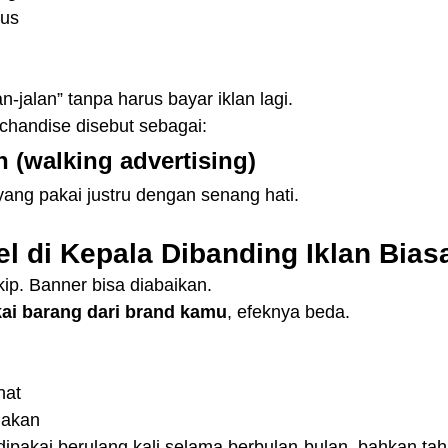
pus
n-jalan” tanpa harus bayar iklan lagi.
rchandise disebut sebagai:
n (walking advertising)
yang pakai justru dengan senang hati.
l di Kepala Dibanding Iklan Bias
-skip. Banner bisa diabaikan.
ai barang dari brand kamu
, efeknya beda.
hat
nakan
dipakai berulang kali selama berbulan-bulan, bahkan ta