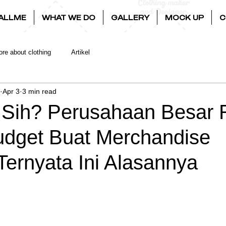
ALLME
WHAT WE DO
GALLERY
MOCK UP
C
re about clothing
Artikel
Apr 3
3 min read
 Sih? Perusahaan Besar 
udget Buat Merchandise
Ternyata Ini Alasannya