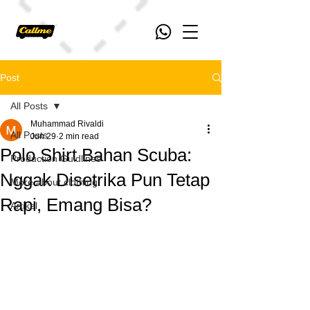
Post
All Posts
Muhammad Rivaldi
All Posts
Jun 29
2 min read
Polo Shirt Bahan Scuba:
Production Guidlines
Nggak Disetrika Pun Tetap
More about clothing
Rapi, Emang Bisa?
Artikel