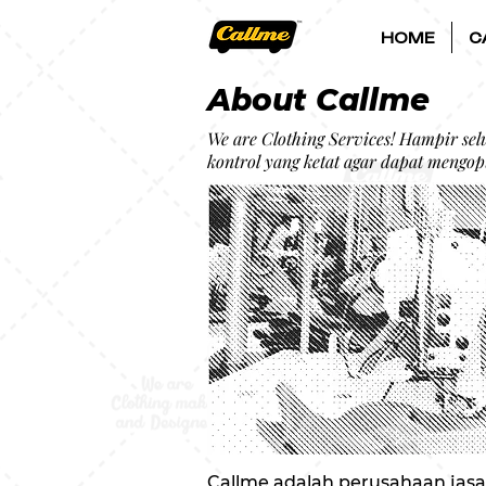
HOME
C
About Callme
We are Clothing Services! Hampir selu
kontrol yang ketat agar dapat mengop
Callme adalah perusahaan jasa