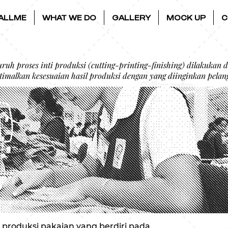
ALLME
WHAT WE DO
GALLERY
MOCK UP
C
ruh proses inti produksi (cutting-printing-finishing) dilakukan 
timalkan kesesuaian hasil produksi dengan yang diinginkan pelan
 produksi pakaian yang berdiri pada