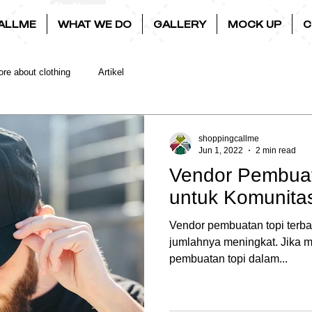
ALLME
WHAT WE DO
GALLERY
MOCK UP
C
re about clothing
Artikel
shoppingcallme
Jun 1, 2022
2 min read
Vendor Pembuat
untuk Komunita
Vendor pembuatan topi terba
jumlahnya meningkat. Jika m
pembuatan topi dalam...