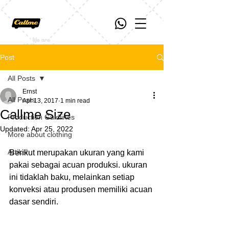
Post
All Posts
Ernst
All Posts
Apr 13, 2017
1 min read
Callme Size
Production Guidlines
Updated:
Apr 25, 2022
More about clothing
Artikel
Berikut merupakan ukuran yang kami 
pakai sebagai acuan produksi. ukuran 
ini tidaklah baku, melainkan setiap 
konveksi atau produsen memiliki acuan 
dasar sendiri.