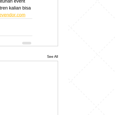
tuhan event 
ren kalian bisa 
evendor.com
See All