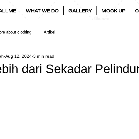
ALLME
WHAT WE DO
GALLERY
MOCK UP
C
re about clothing
Artikel
ah
Aug 12, 2024
3 min read
ebih dari Sekadar Pelindu