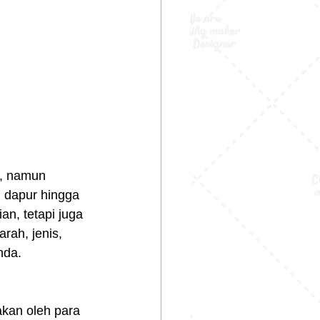
n, namun 
i dapur hingga 
an, tetapi juga 
rah, jenis, 
nda.
akan oleh para 