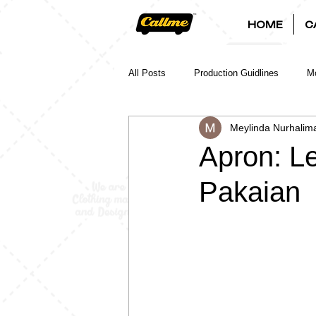
HOME
C
All Posts
Production Guidlines
Mo
Meylinda Nurhalim
Apron: L
Pakaian