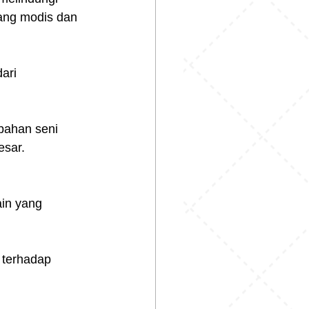
yang modis dan 
ari 
bahan seni 
esar.
ain yang 
 terhadap 