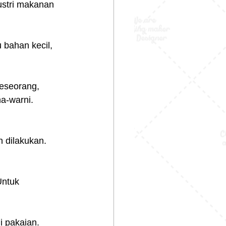
stri makanan 
 bahan kecil, 
seseorang, 
a-warni.
 dilakukan. 
Untuk 
i pakaian. 