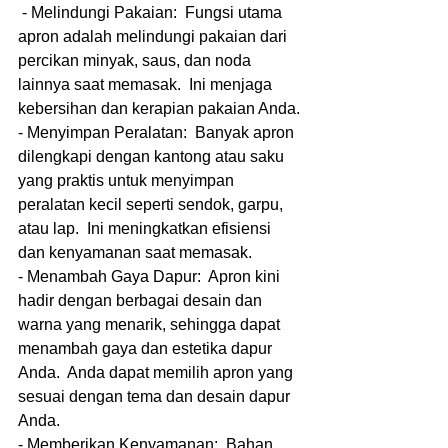
 - Melindungi Pakaian:  Fungsi utama 
apron adalah melindungi pakaian dari 
percikan minyak, saus, dan noda 
lainnya saat memasak.  Ini menjaga 
kebersihan dan kerapian pakaian Anda.
- Menyimpan Peralatan:  Banyak apron 
dilengkapi dengan kantong atau saku 
yang praktis untuk menyimpan 
peralatan kecil seperti sendok, garpu, 
atau lap.  Ini meningkatkan efisiensi 
dan kenyamanan saat memasak.
- Menambah Gaya Dapur:  Apron kini 
hadir dengan berbagai desain dan 
warna yang menarik, sehingga dapat 
menambah gaya dan estetika dapur 
Anda.  Anda dapat memilih apron yang 
sesuai dengan tema dan desain dapur 
Anda.
- Memberikan Kenyamanan:  Bahan 