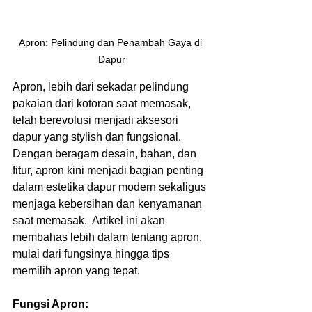
Apron: Pelindung dan Penambah Gaya di 
Dapur
Apron, lebih dari sekadar pelindung 
pakaian dari kotoran saat memasak, 
telah berevolusi menjadi aksesori 
dapur yang stylish dan fungsional.  
Dengan beragam desain, bahan, dan 
fitur, apron kini menjadi bagian penting 
dalam estetika dapur modern sekaligus 
menjaga kebersihan dan kenyamanan 
saat memasak.  Artikel ini akan 
membahas lebih dalam tentang apron, 
mulai dari fungsinya hingga tips 
memilih apron yang tepat.
Fungsi Apron: