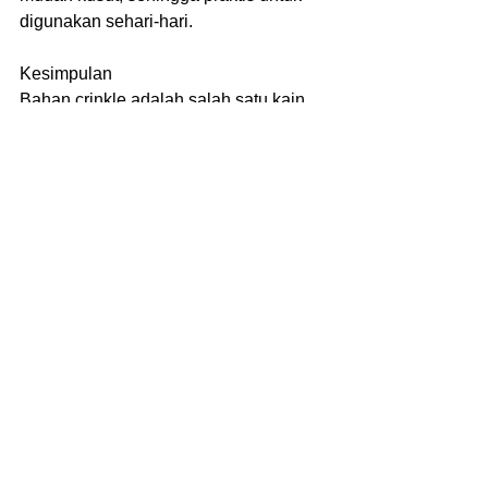
digunakan sehari-hari.
Kesimpulan
Bahan crinkle adalah salah satu kain 
yang unik dan multifungsi, dengan 
berbagai keunggulan yang 
membuatnya semakin digemari di 
dunia fashion. Selain nyaman, bahan 
ini juga praktis dan memerlukan 
perawatan yang minim. Bagi Anda 
yang ingin tampil modis tanpa ribet, 
bahan crinkle bisa menjadi pilihan 
yang tepat.