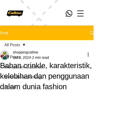
Post
All Posts
shoppingcallme
All Posts
Oct 9, 2024
2 min read
Bahan crinkle, karakteristik,
Production Guidlines
kelebihan dan penggunaan
More about clothing
dalam dunia fashion
Artikel