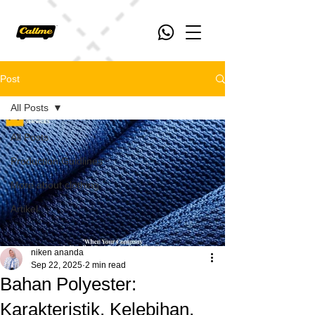
Post
All Posts
All Posts
Production Guidlines
More about clothing
Artikel
niken ananda
Sep 22, 2025
2 min read
Bahan Polyester:
Karakteristik, Kelebihan,