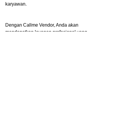
karyawan.
Dengan Callme Vendor, Anda akan 
mendapatkan layanan profesional yang 
didukung oleh tim berkomitmen untuk 
memenuhi setiap kebutuhan konveksi 
Anda. Jadikan Callme Vendor mitra 
terpercaya dalam menghadirkan solusi 
terbaik untuk berbagai kebutuhan 
pakaian Anda. Hubungi kami sekarang 
melalui WhatsApp 085717419129 atau 
kunjungi situs web resmi 
di https://callmevendor.com. Callme 
Vendor, pilihan tepat untuk layanan 
konveksi yang profesional dan 
terpercaya!