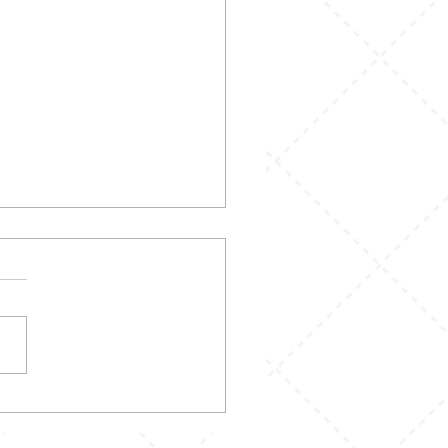
 Couple Adik Kakak:
 Doang atau Justru Cara
n Bonding Makin Kuat?