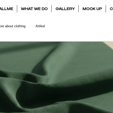
ALLME
WHAT WE DO
GALLERY
MOCK UP
C
re about clothing
Artikel