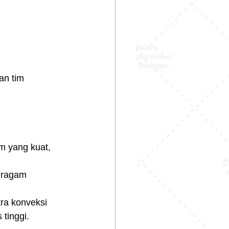
an tim 
m yang kuat, 
eragam 
ra konveksi 
 tinggi.