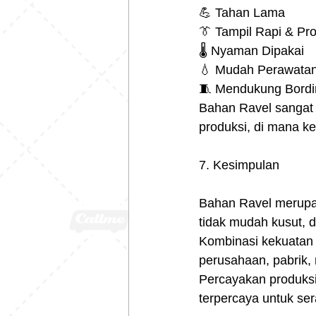
💪 Tahan Lama
👔 Tampil Rapi & Pro
🌡️ Nyaman Dipakai
💧 Mudah Perawata
🧵 Mendukung Bordi
Bahan Ravel sangat 
produksi, di mana k
7. Kesimpulan
Bahan Ravel merupak
tidak mudah kusut, 
Kombinasi kekuatan 
perusahaan, pabrik,
Percayakan produks
terpercaya untuk ser