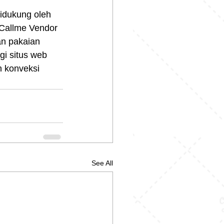
idukung oleh 
Callme Vendor 
an pakaian 
i situs web 
n konveksi 
See All