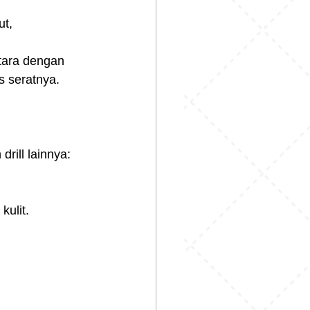
t, 
tara dengan 
s seratnya.
rill lainnya:
ulit.