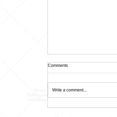
Comments
Write a comment...
Kaos Pecah Pola:
Kelihatannya Random, Tapi
Justru Di Situ Letak Kerennya