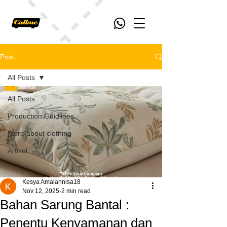
Post
All Posts
All Posts
Production Guidlines
More about clothing
Artikel
Kesya Amalannisa18
Nov 12, 2025
2 min read
Bahan Sarung Bantal :
Penentu Kenyamanan dan