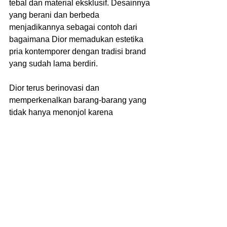
tebal dan material eksklusif. Desainnya 
yang berani dan berbeda 
menjadikannya sebagai contoh dari 
bagaimana Dior memadukan estetika 
pria kontemporer dengan tradisi brand 
yang sudah lama berdiri.
Dior terus berinovasi dan 
memperkenalkan barang-barang yang 
tidak hanya menonjol karena 
desainnya yang unik tetapi juga karena 
kualitas dan keterampilan pembuatan 
yang sangat tinggi. Setiap item dari 
Dior menceritakan kisah tentang 
keanggunan, kemewahan, dan 
kreativitas, menjadikannya pilihan yang 
istimewa di dunia fashion mewah.\