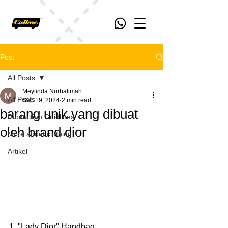
Post
All Posts
Meylinda Nurhalimah
All Posts
Sep 19, 2024
2 min read
barang unik yang dibuat
Production Guidlines
oleh brand dior
More about clothing
Artikel
1. "Lady Dior" Handbag