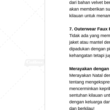
dari bahan velvet be
akan memberikan sua
kilauan untuk menam
7. Outerwear Faux
Tidak ada yang memb
jaket atau mantel de
dipadukan dengan pi
kehangatan tetapi j
Merayakan dengan 
Merayakan Natal den
tentang mengekspres
mencerminkan keprib
sentuhan kilauan un
dengan keluarga da
dan berkilau!