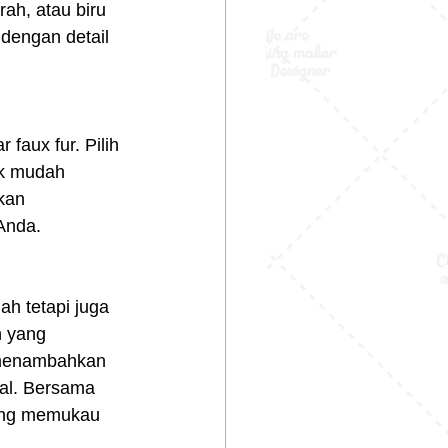
ah, atau biru 
dengan detail 
aux fur. Pilih 
uk mudah 
kan 
Anda.
h tetapi juga 
 yang 
 menambahkan 
al. Bersama 
ang memukau 