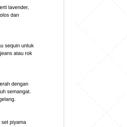
rti lavender, 
olos dan 
au sequin untuk 
eans atau rok 
merah dengan 
nuh semangat. 
gelang.
 set piyama 