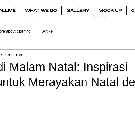
ALLME
WHAT WE DO
GALLERY
MOCK UP
C
re about clothing
Artikel
23
2 min read
di Malam Natal: Inspirasi
untuk Merayakan Natal d