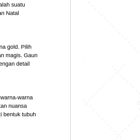
alah suatu 
an Natal 
 gold. Pilih 
an magis. Gaun 
ngan detail 
n warna-warna 
kan nuansa 
i bentuk tubuh 