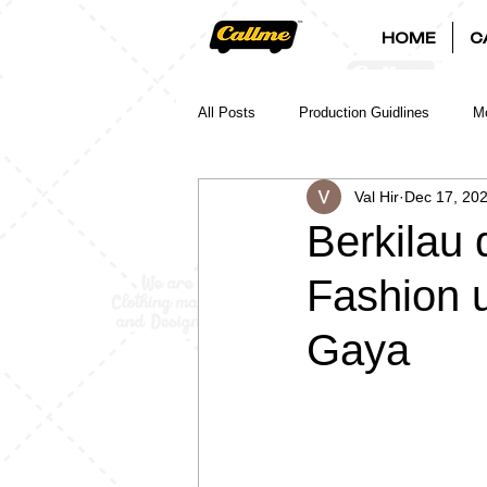
HOME
C
All Posts
Production Guidlines
Mo
Val Hir
Dec 17, 20
Berkilau 
Fashion 
Gaya