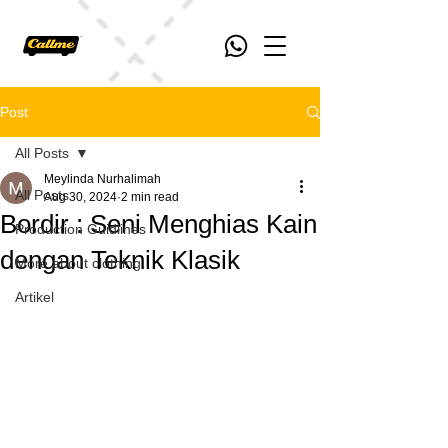
Post
All Posts
Meylinda Nurhalimah
All Posts
Aug 30, 2024
2 min read
Bordir : Seni Menghias Kain
Production Guidlines
dengan Teknik Klasik
More about clothing
Artikel