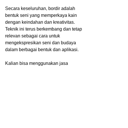
Secara keseluruhan, bordir adalah 
bentuk seni yang memperkaya kain 
dengan keindahan dan kreativitas. 
Teknik ini terus berkembang dan tetap 
relevan sebagai cara untuk 
mengekspresikan seni dan budaya 
dalam berbagai bentuk dan aplikasi.
Kalian bisa menggunakan jasa 
konveksi Callmevendor untuk 
memenuhi kebutuhan event 
perusahaan. Informasi lebih lanjut 
mengenai pemesanan atau desain 
sesuai tren kalian bisa menghubungi 
nomor whatsapp atau kunjungi website 
resmi Kami 
www.callmevendor.com