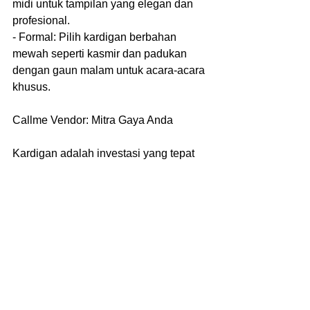
midi untuk tampilan yang elegan dan 
profesional.
- Formal: Pilih kardigan berbahan 
mewah seperti kasmir dan padukan 
dengan gaun malam untuk acara-acara 
khusus.
Callme Vendor: Mitra Gaya Anda
Kardigan adalah investasi yang tepat 
untuk lemari pakaian Anda. Dengan 
kardigan yang tepat, Anda dapat 
menciptakan berbagai tampilan yang 
stylish dan nyaman. Kunjungi Callme 
Vendor sekarang dan temukan 
kardigan impian Anda!
"