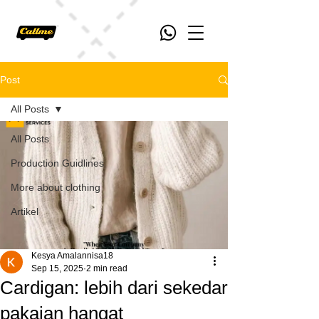
Post
All Posts
All Posts
Production Guidlines
More about clothing
Artikel
Kesya Amalannisa18
Sep 15, 2025
2 min read
Cardigan: lebih dari sekedar
pakaian hangat