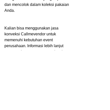
dan mencolok dalam koleksi pakaian 
Anda.
Kalian bisa menggunakan jasa 
konveksi Callmevendor untuk 
memenuhi kebutuhan event 
perusahaan. Informasi lebih lanjut 
mengenai pemesanan atau desain 
sesuai tren kalian bisa menghubungi 
nomor whatsapp atau kunjungi website 
resmi Kami 
www.callmevendor.