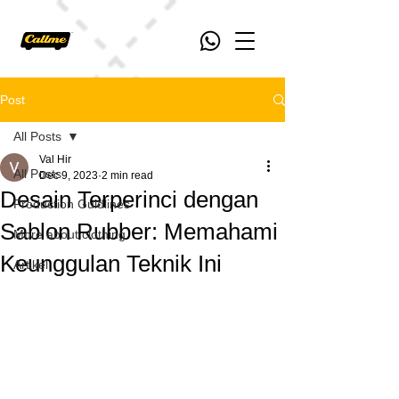
Post
All Posts
Val Hir
All Posts
Dec 9, 2023
2 min read
Desain Terperinci dengan
Production Guidlines
Sablon Rubber: Memahami
More about clothing
Keunggulan Teknik Ini
Artikel