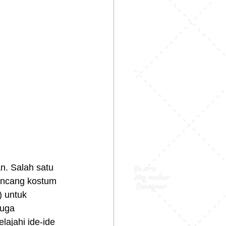
. Salah satu 
ancang kostum 
) untuk 
juga 
lajahi ide-ide 