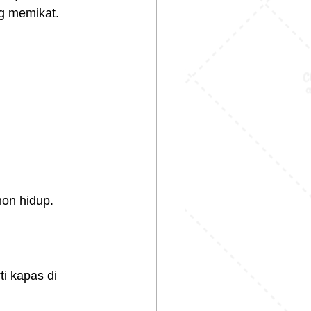
g memikat.
hon hidup.
i kapas di 