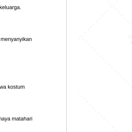
keluarga.
 menyanyikan 
hwa kostum 
haya matahari 