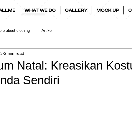
ALLME
WHAT WE DO
GALLERY
MOCK UP
C
re about clothing
Artikel
23
2 min read
um Natal: Kreasikan Kos
nda Sendiri