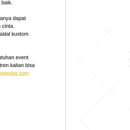
 baik.
anya dapat 
cinta. 
Natal kustom 
tuhan event 
ren kalian bisa 
evendor.com