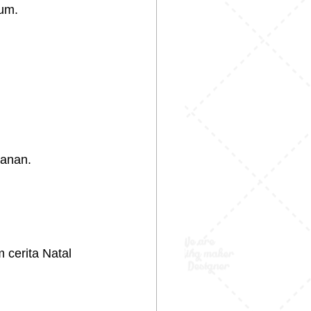
tum.
manan.
 cerita Natal 