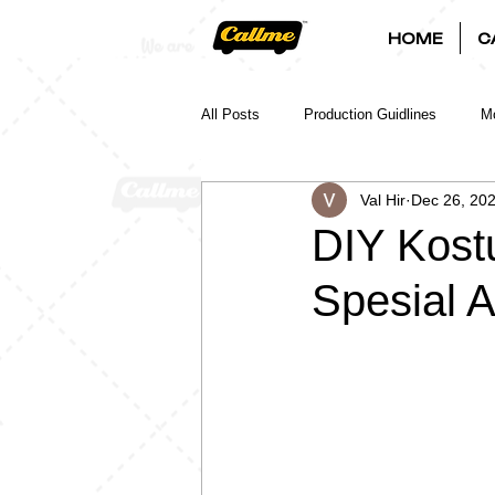
HOME
C
All Posts
Production Guidlines
Mo
Val Hir
Dec 26, 20
DIY Kost
Spesial A