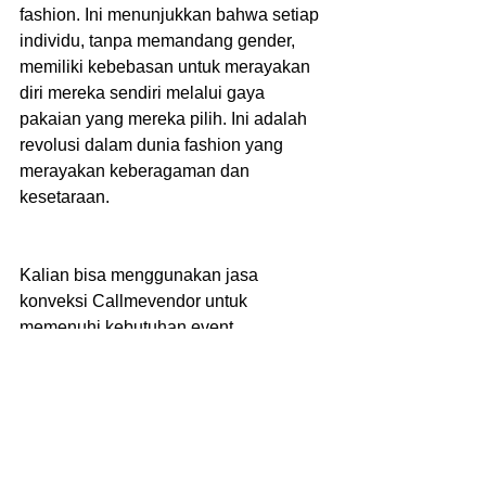
fashion. Ini menunjukkan bahwa setiap 
individu, tanpa memandang gender, 
memiliki kebebasan untuk merayakan 
diri mereka sendiri melalui gaya 
pakaian yang mereka pilih. Ini adalah 
revolusi dalam dunia fashion yang 
merayakan keberagaman dan 
kesetaraan.
Kalian bisa menggunakan jasa 
konveksi Callmevendor untuk 
memenuhi kebutuhan event 
perusahaan. Informasi lebih lanjut 
mengenai pemesanan atau desain 
sesuai tren kalian bisa menghubungi 
nomor whatsapp atau kunjungi website 
resmi Kami 
www.callmevendor.