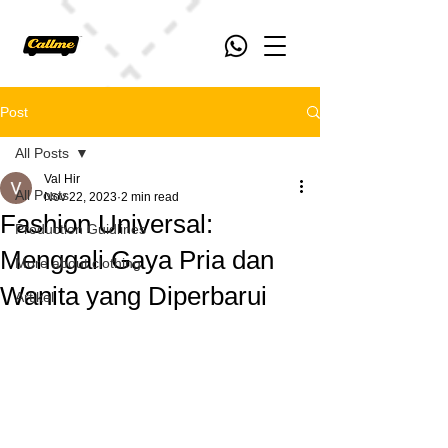
Post
All Posts
Val Hir
All Posts
Nov 22, 2023
2 min read
Fashion Universal:
Production Guidlines
Menggali Gaya Pria dan
More about clothing
Wanita yang Diperbarui
Artikel