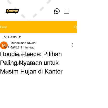
Post
All Posts
Muhammad Rivaldi
All Posts
Jan 17
3 min read
Hoodie Fleece: Pilihan
Production Guidlines
Paling Nyaman untuk
More about clothing
Musim Hujan di Kantor
Artikel