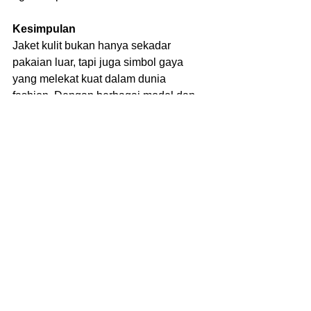
Kesimpulan
Jaket kulit bukan hanya sekadar 
pakaian luar, tapi juga simbol gaya 
yang melekat kuat dalam dunia 
fashion. Dengan berbagai model dan 
pilihan bahan, jaket ini bisa digunakan 
untuk tampil kasual, formal, hingga 
edgy. Investasi pada satu jaket kulit 
berkualitas bisa jadi teman setia yang 
menemani selama bertahun-tahun.
See All
Recent Posts