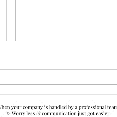
Kaos Pecah Pola:
Polo 
Kelihatannya Random, Tapi
Klas
Justru Di Situ Letak Kerennya
Anda
When your company is handled by a professional team
✨ Worry less & communication just got easier.