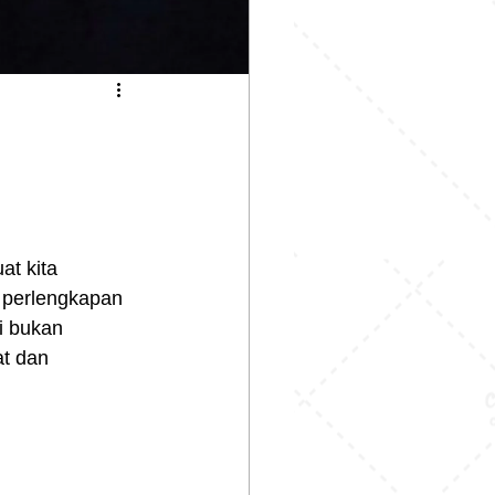
t kita 
 perlengkapan 
i bukan 
t dan 