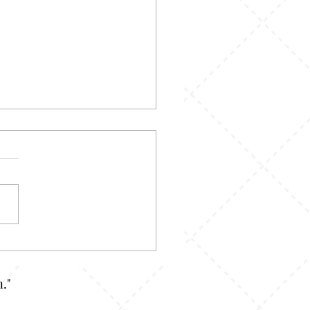
Shirt Garis-Garis: Motif
ik yang Tiba-Tiba Jadi
lan Lagi
."