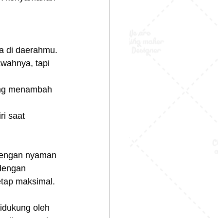
ca di daerahmu.
awahnya, tapi 
 yang menambah 
i saat 
dengan nyaman 
 dengan 
etap maksimal.
idukung oleh 