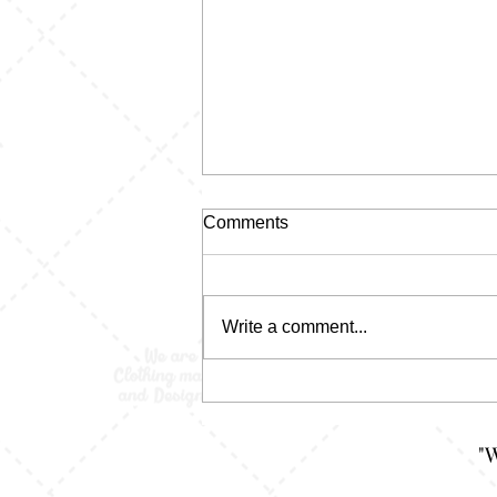
Comments
Write a comment...
Celana Boxer Custom Jahit:
Dari Daleman Biasa Jadi Item
yang Nggak Bisa Diremehkan
"