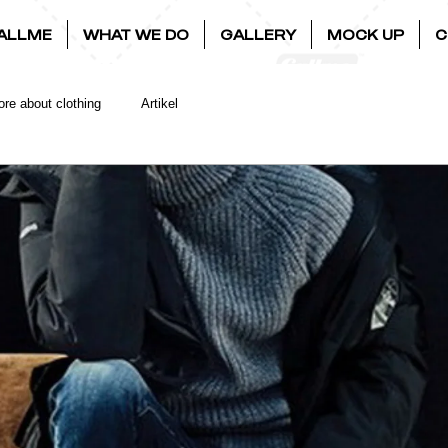
ALLME
WHAT WE DO
GALLERY
MOCK UP
C
re about clothing
Artikel