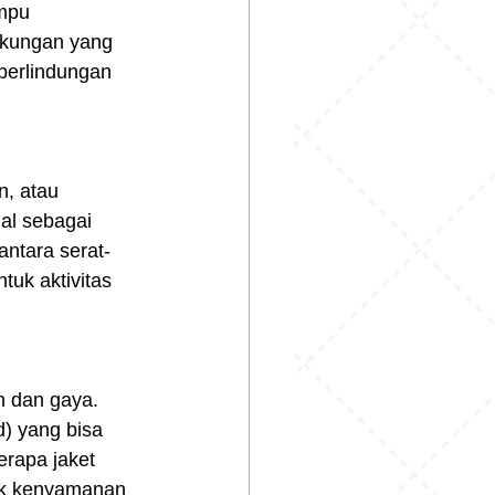
mpu 
gkungan yang 
 perlindungan 
n, atau 
al sebagai 
ntara serat-
tuk aktivitas 
n dan gaya. 
d) yang bisa 
rapa jaket 
tuk kenyamanan 