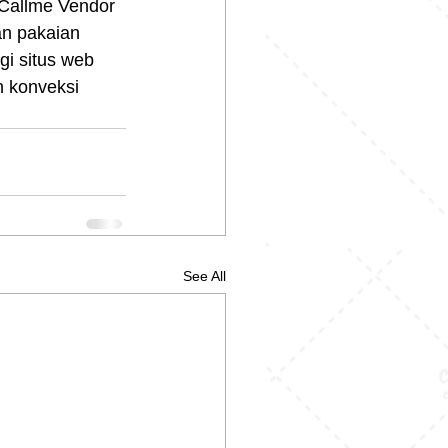
Callme Vendor 
an pakaian 
i situs web 
n konveksi 
See All