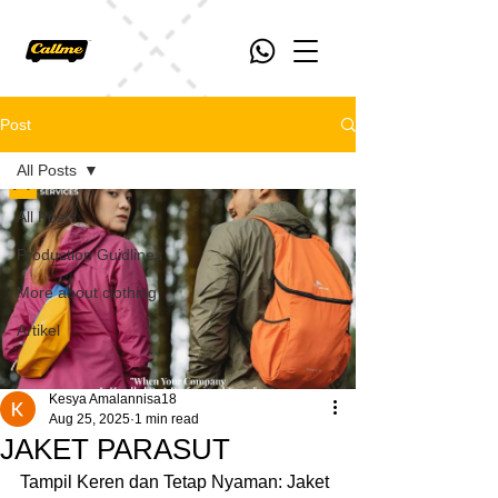
Post
All Posts
All Posts
Production Guidlines
More about clothing
Artikel
Kesya Amalannisa18
Aug 25, 2025
1 min read
JAKET PARASUT
Tampil Keren dan Tetap Nyaman: Jaket 