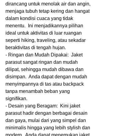
dirancang untuk menolak air dan angin, 
menjaga tubuh tetap kering dan hangat 
dalam kondisi cuaca yang tidak 
menentu.  Ini menjadikannya pilihan 
ideal untuk aktivitas di luar ruangan 
seperti hiking, traveling, atau sekadar 
beraktivitas di tengah hujan.
- Ringan dan Mudah Dipakai:  Jaket 
parasut sangat ringan dan mudah 
dilipat, sehingga mudah dibawa dan 
disimpan.  Anda dapat dengan mudah 
menyimpannya di tas atau backpack 
tanpa menambah beban yang 
signifikan.
- Desain yang Beragam:  Kini jaket 
parasut hadir dengan berbagai desain 
dan gaya, mulai dari yang simpel dan 
minimalis hingga yang lebih stylish dan 
modern.  Anda dapat menemukan jaket 