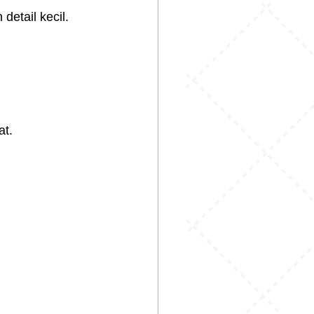
etail kecil.
at.