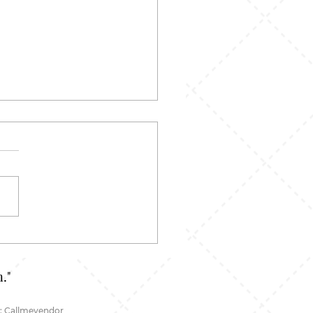
 Pecah Pola:
hatannya Random, Tapi
ru Di Situ Letak Kerennya
."
: Callmevendor