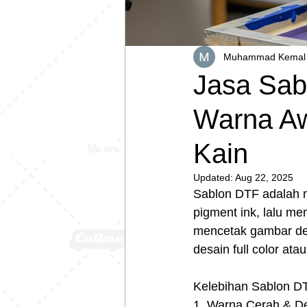
Muhammad Kemal 
Jasa Sab
Warna Aw
Kain
Updated:
Aug 22, 2025
Sablon DTF adalah m
pigment ink, lalu m
mencetak gambar det
desain full color ata
Kelebihan Sablon D
1. Warna Cerah & De