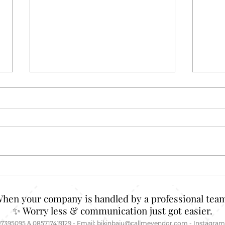
Celana Boxer Custom Jahit:
Kaos
Dari Daleman Biasa Jadi Item
Keli
yang Nggak Bisa Diremehkan
Just
When your company is handled by a professional team
✨ Worry less & communication just got easier.
7395095 & 085717419129 - Email:
bikinbaju@callmevendor.com - Instagram