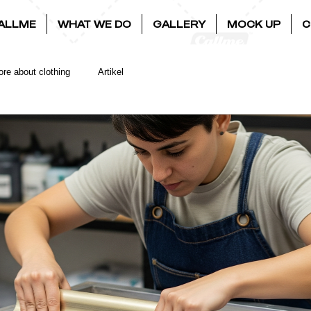
ALLME
WHAT WE DO
GALLERY
MOCK UP
C
re about clothing
Artikel