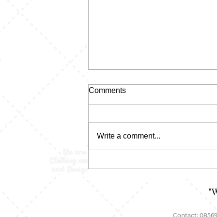
Comments
Write a comment...
Jaket Bolak Balik: Satu Sisi
Niat, Satu Sisi Santai. Lo
Tinggal Pilih Mood
"
Contact: 08569