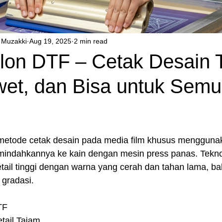
Muzakki
Aug 19, 2025
2 min read
lon DTF – Cetak Desain 
et, dan Bisa untuk Semu
etode cetak desain pada media film khusus menggunaka
emindahkannya ke kain dengan mesin press panas. Tekno
ail tinggi dengan warna yang cerah dan tahan lama, ba
u gradasi.
TF
tail Tajam