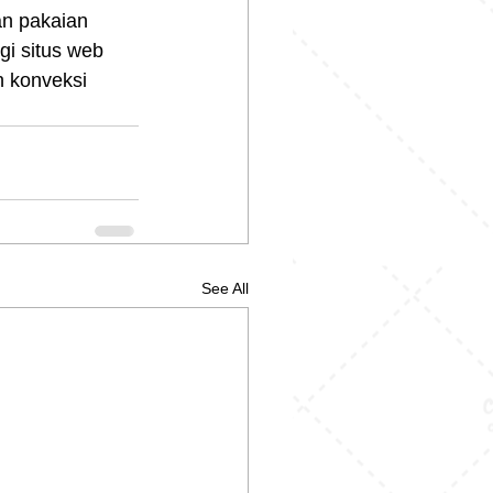
an pakaian 
i situs web 
n konveksi 
See All