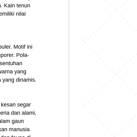
. Kain tenun 
iliki nilai 
ler. Motif ini 
porer. Pola-
 sentuhan 
warna yang 
a yang dinamis.
 kesan segar 
ria dan alami, 
dalam gaun 
gkan manusia 