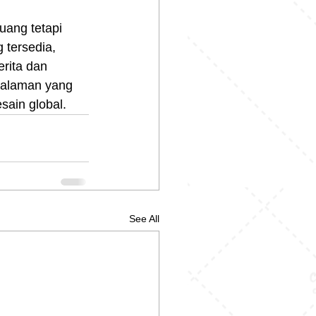
uang tetapi 
 tersedia, 
erita dan 
galaman yang 
ain global.
See All