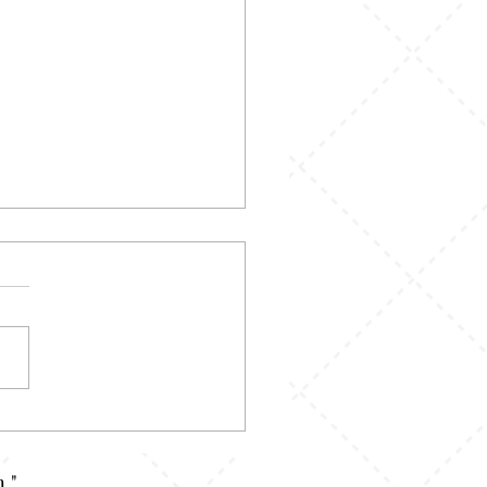
 Pecah Pola:
hatannya Random, Tapi
ru Di Situ Letak Kerennya
."