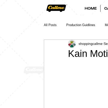
HOME
C
All Posts
Production Guidlines
Mo
shoppingcallme
Se
Kain Moti