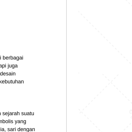
i berbagai 
pi juga 
 desain 
 kebutuhan 
 sejarah suatu 
mbolis yang 
a, sari dengan 