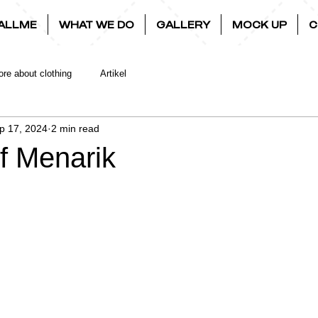
ALLME
WHAT WE DO
GALLERY
MOCK UP
C
re about clothing
Artikel
p 17, 2024
2 min read
f Menarik