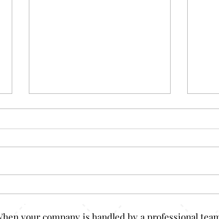
Celana Boxer Custom Jahit:
Kaos
Dari Daleman Biasa Jadi Item
Keli
yang Nggak Bisa Diremehkan
Just
When your company is handled by a professional team