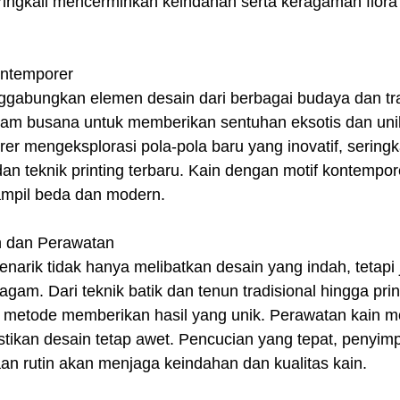
ingkali mencerminkan keindahan serta keragaman flora 
ontemporer
ggabungkan elemen desain dari berbagai budaya dan tradi
lam busana untuk memberikan sentuhan eksotis dan uni
rer mengeksplorasi pola-pola baru yang inovatif, seringk
n teknik printing terbaru. Kain dengan motif kontempor
ampil beda dan modern.
n dan Perawatan
narik tidak hanya melibatkan desain yang indah, tetapi 
am. Dari teknik batik dan tenun tradisional hingga printi
 metode memberikan hasil yang unik. Perawatan kain mot
tikan desain tetap awet. Pencucian yang tepat, penyim
an rutin akan menjaga keindahan dan kualitas kain.