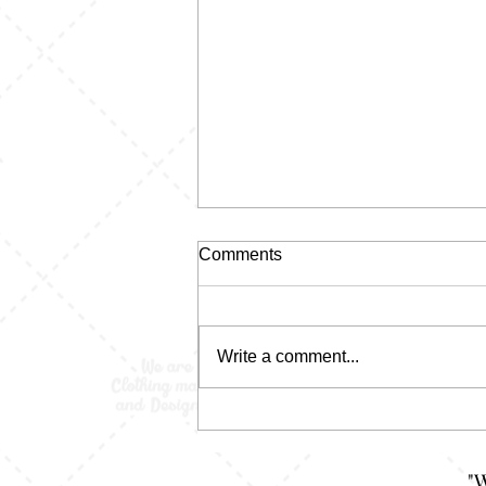
Comments
Write a comment...
Jaket Bolak Balik: Satu Sisi
Niat, Satu Sisi Santai. Lo
Tinggal Pilih Mood
"