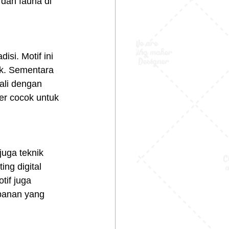
dan fauna di 
si. Motif ini 
k. Sementara 
ali dengan 
er cocok untuk 
juga teknik 
ng digital 
if juga 
panan yang 