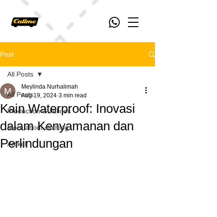
Post
All Posts
Meylinda Nurhalimah
All Posts
Aug 19, 2024
3 min read
Kain Waterproof: Inovasi
Production Guidlines
dalam Kenyamanan dan
More about clothing
Perlindungan
Artikel