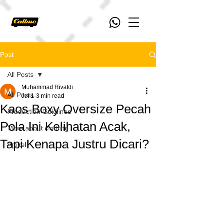
Post
All Posts
Muhammad Rivaldi
All Posts
Jul 1
3 min read
Kaos Boxy Oversize Pecah
Production Guidlines
Pola Ini Kelihatan Acak,
More about clothing
Tapi Kenapa Justru Dicari?
Artikel