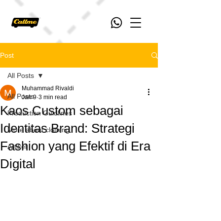
Post
All Posts
Muhammad Rivaldi
All Posts
Jan 9
3 min read
Kaos Custom sebagai
Production Guidlines
Identitas Brand: Strategi
More about clothing
Fashion yang Efektif di Era
Artikel
Digital