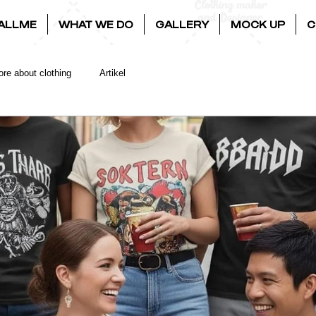
ALLME
WHAT WE DO
GALLERY
MOCK UP
C
re about clothing
Artikel