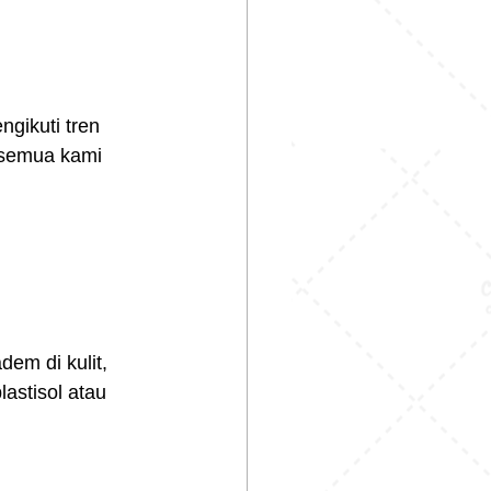
gikuti tren 
—semua kami 
em di kulit, 
astisol atau 