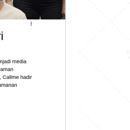
i
njadi media 
nyaman 
, Callme hadir 
yamanan 