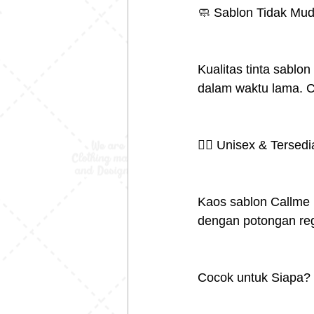
🧼 Sablon Tidak Mud
Kualitas tinta sablo
dalam waktu lama. Co
🧍‍♂️ Unisex & Terse
Kaos sablon Callme b
dengan potongan reg
Cocok untuk Siapa?