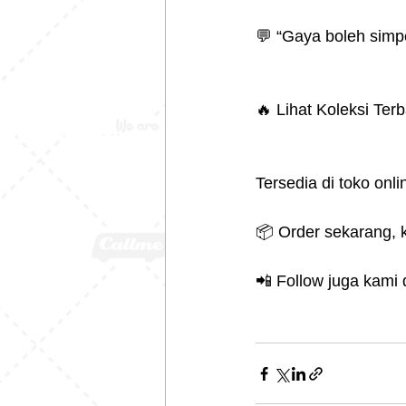
💬 “Gaya boleh simpe
🔥 Lihat Koleksi Ter
Tersedia di toko onl
📦 Order sekarang, ki
📲 Follow juga kami 