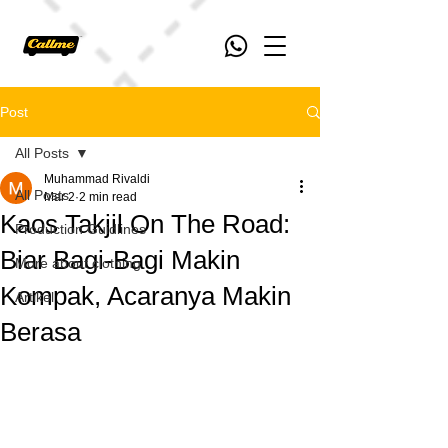
Post
All Posts
Muhammad Rivaldi
All Posts
Mar 2
2 min read
Kaos Takjil On The Road:
Production Guidlines
Biar Bagi-Bagi Makin
More about clothing
Kompak, Acaranya Makin
Artikel
Berasa