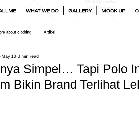
ALLME
WHAT WE DO
GALLERY
MOCK UP
C
re about clothing
Artikel
May 18
3 min read
nnya Simpel… Tapi Polo In
 Bikin Brand Terlihat Le