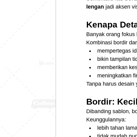
lengan
 jadi aksen vi
Kenapa Deta
Banyak orang fokus k
Kombinasi bordir dan 
mempertegas ide
bikin tampilan ti
memberikan kes
meningkatkan fi
Tanpa harus desain ya
Bordir: Keci
Dibanding sablon, bo
Keunggulannya:
lebih tahan lam
tidak mudah pu