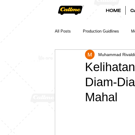
HOME
C
All Posts
Production Guidlines
Mo
Muhammad Rivaldi
Kelihata
Diam-Diam
Mahal