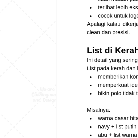
terlihat lebih eks
cocok untuk log
Apalagi kalau diker
clean dan presisi.
List di Ker
Ini detail yang seri
List pada kerah dan 
memberikan kon
memperkuat iden
bikin polo tidak 
Misalnya:
warna dasar hit
navy + list putih
abu + list warna