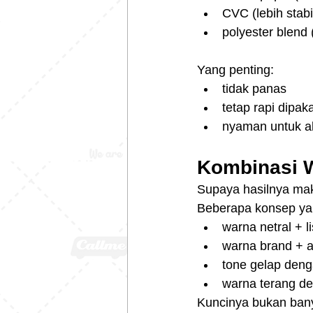
CVC (lebih stab
polyester blend 
Yang penting:
tidak panas
tetap rapi dipak
nyaman untuk ak
Kombinasi W
Supaya hasilnya maks
Beberapa konsep yan
warna netral + li
warna brand + a
tone gelap deng
warna terang de
Kuncinya bukan bany