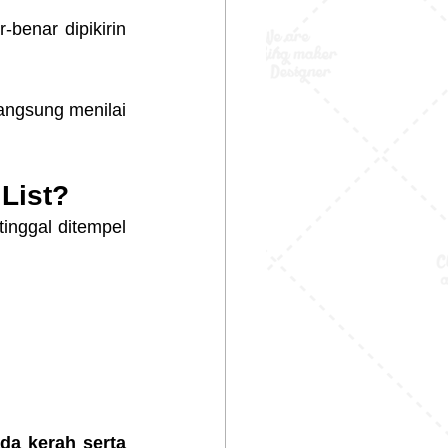
benar dipikirin 
langsung menilai 
List?
inggal ditempel 
ada kerah serta 