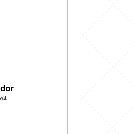
ndor
wal.