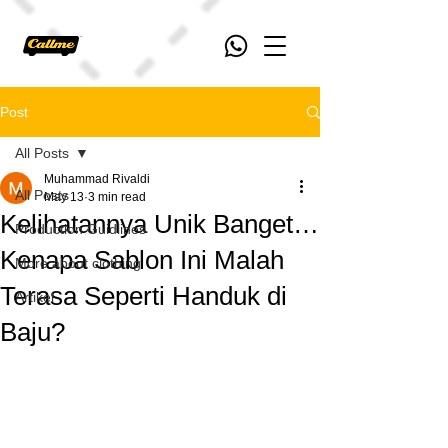
Post
All Posts
Muhammad Rivaldi
All Posts
May 13
3 min read
Kelihatannya Unik Banget…
Production Guidlines
Kenapa Sablon Ini Malah
More about clothing
Terasa Seperti Handuk di
Artikel
Baju?