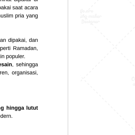
kai saat acara 
slim pria yang 
an dipakai, dan 
perti Ramadan, 
in populer.
esain
, sehingga 
n, organisasi, 
g hingga lutut 
odern.