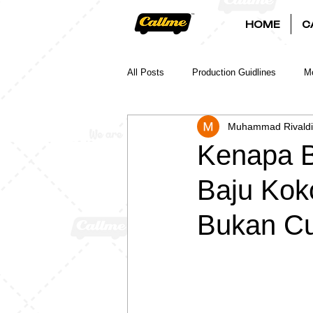
HOME
C
All Posts
Production Guidlines
Mo
Muhammad Rivaldi
Kenapa B
Baju Kok
Bukan Cu