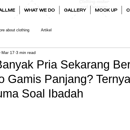
ALLME
WHAT WE DO
GALLERY
MOCK UP
C
re about clothing
Artikel
Mar 17
3 min read
anyak Pria Sekarang Ber
o Gamis Panjang? Ternya
ma Soal Ibadah