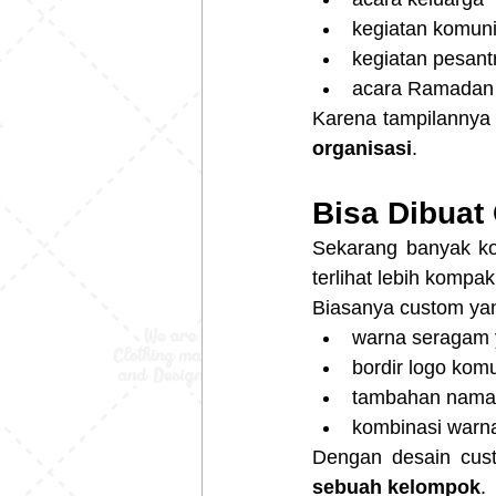
kegiatan komun
kegiatan pesant
acara Ramadan
Karena tampilannya r
organisasi
.
Bisa Dibuat
Sekarang banyak ko
terlihat lebih kompak
Biasanya custom yang
warna seragam
bordir logo kom
tambahan nama 
kombinasi warna
Dengan desain cust
sebuah kelompok
.