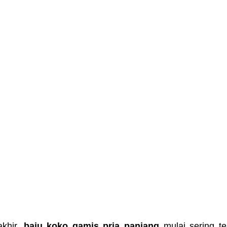
khir, 
baju koko gamis pria panjang
 mulai sering ter