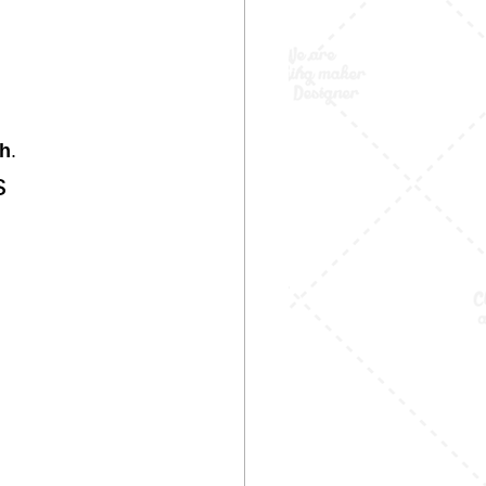
sh
.
s
.