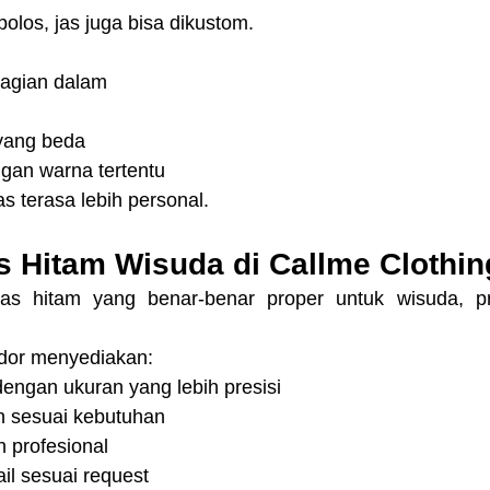
polos, jas juga bisa dikustom.
bagian dalam
 yang beda
ngan warna tertentu
 jas terasa lebih personal.
s Hitam Wisuda di Callme Clothi
as hitam yang benar-benar proper untuk wisuda, pr
ndor menyediakan:
engan ukuran yang lebih presisi
n sesuai kebutuhan
n profesional
il sesuai request