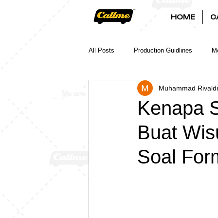
HOME
C
All Posts
Production Guidlines
Mo
Muhammad Rivaldi
Kenapa S
Buat Wis
Soal Form