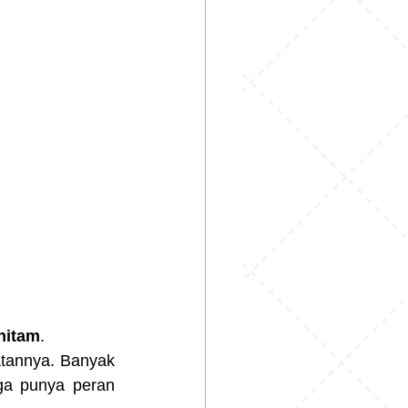
 hitam
.
atannya. Banyak 
ga punya peran 