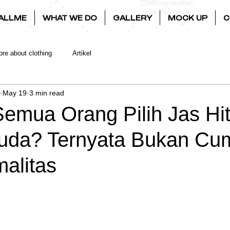
ALLME
WHAT WE DO
GALLERY
MOCK UP
C
re about clothing
Artikel
May 19
3 min read
emua Orang Pilih Jas Hi
uda? Ternyata Bukan Cu
alitas