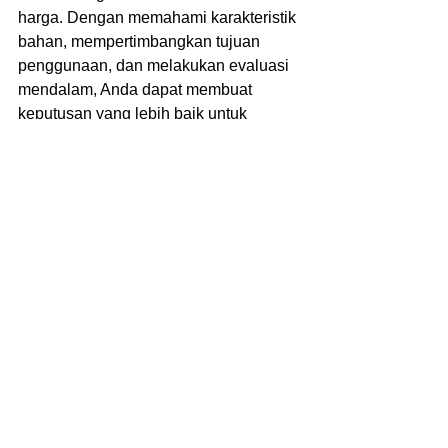
harga. Dengan memahami karakteristik 
bahan, mempertimbangkan tujuan 
penggunaan, dan melakukan evaluasi 
mendalam, Anda dapat membuat 
keputusan yang lebih baik untuk 
produk Anda. Investasi dalam bahan 
berkualitas dapat menghasilkan produk 
yang lebih tahan lama dan memuaskan 
bagi konsumen, menjadikannya pilihan 
yang bijak dalam jangka panjang.
See All
Recent Posts