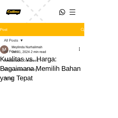
Post
All Posts
Meylinda Nurhalimah
All Posts
Oct 31, 2024
2 min read
Kualitas vs. Harga:
Production Guidlines
Bagaimana Memilih Bahan
More about clothing
yang Tepat
Artikel