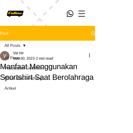
Post
All Posts
Val Hir
All Posts
Nov 30, 2023
2 min read
Manfaat Menggunakan
Production Guidlines
Sportshirt Saat Berolahraga
More about clothing
Artikel