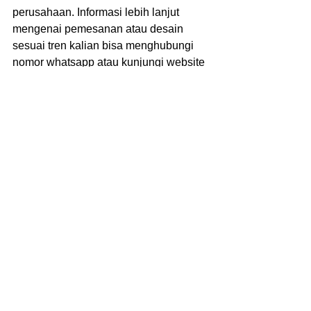
perusahaan. Informasi lebih lanjut 
mengenai pemesanan atau desain 
sesuai tren kalian bisa menghubungi 
nomor whatsapp atau kunjungi website 
resmi Kami 
www.callmevendor.
Baca Juga: 
Kelebihan Memiliki Jeans 
Custom Dibandingkan Ready-to-Wear