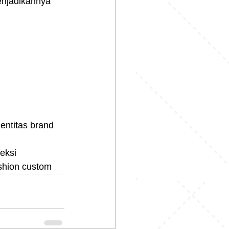
enjadikannya 
entitas brand 
eksi 
shion custom