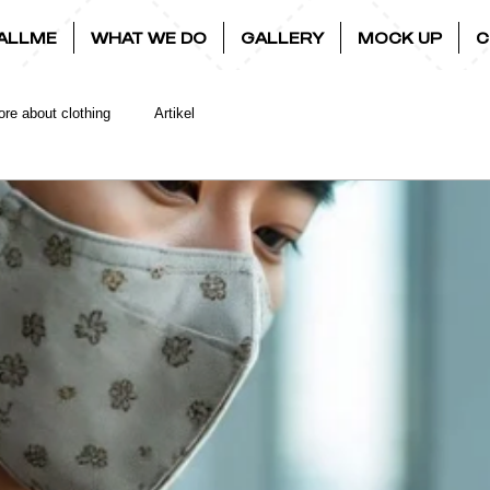
ALLME
WHAT WE DO
GALLERY
MOCK UP
C
re about clothing
Artikel