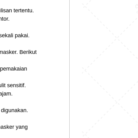
isan tertentu.
tor.
ekali pakai.
asker. Berikut 
 pemakaian 
t sensitif.
tajam.
 digunakan.
masker yang 