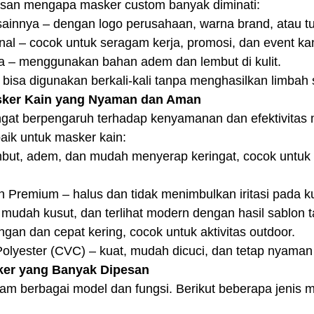
asan mengapa masker custom banyak diminati:
ainnya – dengan logo perusahaan, warna brand, atau tul
onal – cocok untuk seragam kerja, promosi, dan event kan
 – menggunakan bahan adem dan lembut di kulit.
isa digunakan berkali-kali tanpa menghasilkan limbah s
sker Kain yang Nyaman dan Aman
gat berpengaruh terhadap kenyamanan dan efektivitas m
aik untuk masker kain:
but, adem, dan mudah menyerap keringat, cocok untuk
 Premium – halus dan tidak menimbulkan iritasi pada kuli
k mudah kusut, dan terlihat modern dengan hasil sablon 
ingan dan cepat kering, cocok untuk aktivitas outdoor.
olyester (CVC) – kuat, mudah dicuci, dan tetap nyaman
sker yang Banyak Dipesan
lam berbagai model dan fungsi. Berikut beberapa jenis 