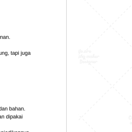
inan.
ng, tapi juga 
dan bahan.
n dipakai 