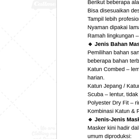
Berikut beberapa al
Bisa disesuaikan des
Tampil lebih profesi
Nyaman dipakai lama
Ramah lingkungan – b
🔹 Jenis Bahan Ma
Pemilihan bahan san
beberapa bahan terb
Katun Combed – lem
harian.
Katun Jepang / Katun
Scuba – lentur, tida
Polyester Dry Fit – r
Kombinasi Katun & P
🔹 Jenis-Jenis Ma
Masker kini hadir da
umum diproduksi: