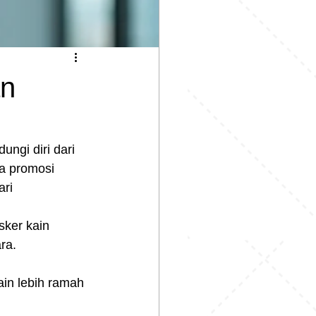
an
ngi diri dari 
a promosi 
ri 
ker kain 
ra.
ain lebih ramah 