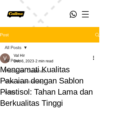
Post
All Posts
Val Hir
All Posts
Dec 6, 2023
2 min read
Mengamati Kualitas
Production Guidlines
Pakaian dengan Sablon
More about clothing
Plastisol: Tahan Lama dan
Artikel
Berkualitas Tinggi