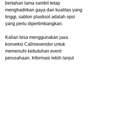
bertahan lama sambil tetap 
menghadirkan gaya dan kualitas yang 
tinggi, sablon plastisol adalah opsi 
yang perlu dipertimbangkan. 
Kalian bisa menggunakan jasa 
konveksi Callmevendor untuk 
memenuhi kebutuhan event 
perusahaan. Informasi lebih lanjut 
mengenai pemesanan atau desain 
sesuai tren kalian bisa menghubungi 
nomor whatsapp atau kunjungi website 
resmi Kami 
www.callmevendor.