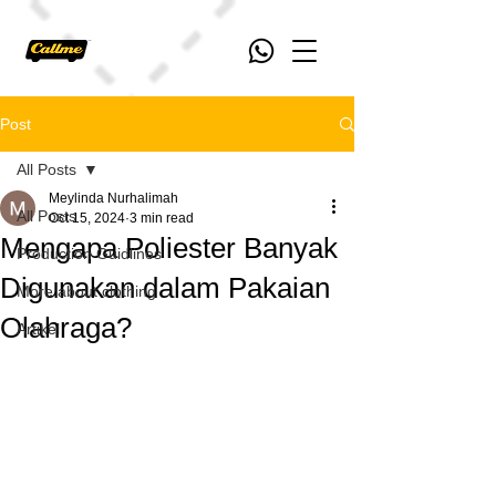
Post
All Posts
Meylinda Nurhalimah
All Posts
Oct 15, 2024
3 min read
Mengapa Poliester Banyak
Production Guidlines
Digunakan dalam Pakaian
More about clothing
Olahraga?
Artikel