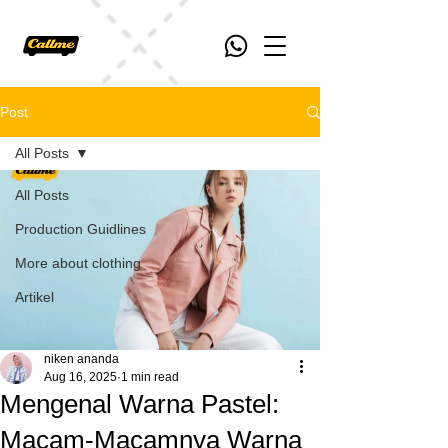
Post
All Posts
All Posts
Production Guidlines
More about clothing
Artikel
niken ananda
Aug 16, 2025
1 min read
Mengenal Warna Pastel:
Macam-Macamnya Warna