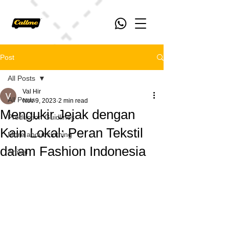
Post
All Posts
Val Hir
All Posts
Nov 9, 2023
2 min read
Mengukir Jejak dengan
Production Guidlines
Kain Lokal: Peran Tekstil
More about clothing
dalam Fashion Indonesia
Artikel