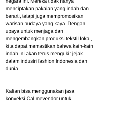
negara ini. Mereka tidak hanya 
menciptakan pakaian yang indah dan 
berarti, tetapi juga mempromosikan 
warisan budaya yang kaya. Dengan 
upaya untuk menjaga dan 
mengembangkan produksi tekstil lokal, 
kita dapat memastikan bahwa kain-kain 
indah ini akan terus mengukir jejak 
dalam industri fashion Indonesia dan 
dunia.
Kalian bisa menggunakan jasa 
konveksi Callmevendor untuk 
memenuhi kebutuhan event 
perusahaan. Informasi lebih lanjut 
mengenai pemesanan atau desain 
sesuai tren kalian bisa menghubungi 
nomor whatsapp atau kunjungi website 