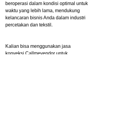
beroperasi dalam kondisi optimal untuk 
waktu yang lebih lama, mendukung 
kelancaran bisnis Anda dalam industri 
percetakan dan tekstil.
Kalian bisa menggunakan jasa 
konveksi Callmevendor untuk 
memenuhi kebutuhan event 
perusahaan. Informasi lebih lanjut 
mengenai pemesanan atau desain 
sesuai tren kalian bisa menghubungi 
nomor whatsapp atau kunjungi website 
resmi Kami 
www.callmevendor.com