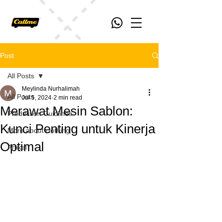
Post
All Posts
Meylinda Nurhalimah
All Posts
Jul 5, 2024
2 min read
Merawat Mesin Sablon:
Production Guidlines
Kunci Penting untuk Kinerja
More about clothing
Optimal
Artikel