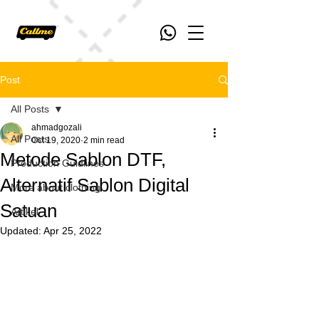
Post
All Posts
ahmadgozali
All Posts
Oct 19, 2020
2 min read
Metode Sablon DTF,
Production Guidlines
Alternatif Sablon Digital
More about clothing
Satuan
Artikel
Updated:
Apr 25, 2022