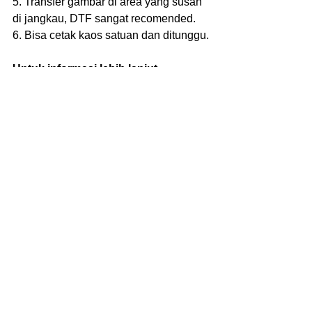
5. Transfer gambar di area yang susah 
di jangkau, DTF sangat recomended.
6. Bisa cetak kaos satuan dan ditunggu.
Untuk informasi lebih lanjut 
mengenai 
Sablon Baju
 dengan 
kualitas tinggi, pembuatan baju, 
kaos, jaket maupun aksesoris dapat 
langsung berkonsultasi dengan 
Admin kami di nomor 
081386867461
See All
Recent Posts