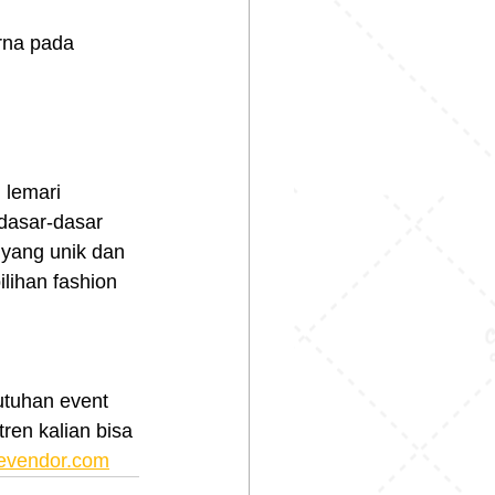
rna pada 
lemari 
dasar-dasar 
 yang unik dan 
lihan fashion 
tuhan event 
ren kalian bisa 
evendor.com