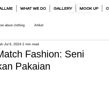
ALLME
WHAT WE DO
GALLERY
MOCK UP
C
re about clothing
Artikel
ah
Jul 6, 2024
2 min read
Match Fashion: Seni
an Pakaian