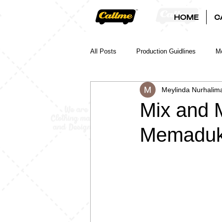
HOME
C
All Posts
Production Guidlines
Mo
Meylinda Nurhalim
Mix and 
Memaduk