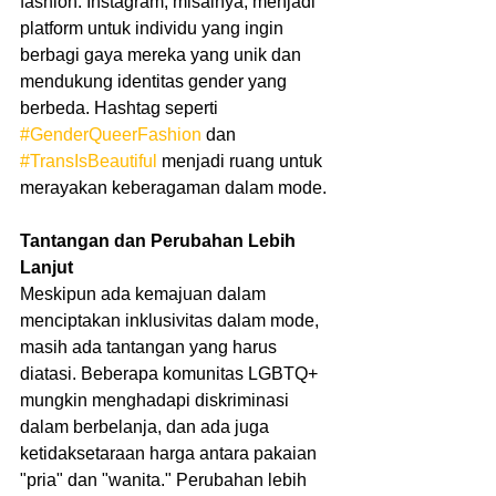
fashion. Instagram, misalnya, menjadi 
platform untuk individu yang ingin 
berbagi gaya mereka yang unik dan 
mendukung identitas gender yang 
berbeda. Hashtag seperti 
#GenderQueerFashion
 dan 
#TransIsBeautiful
 menjadi ruang untuk 
merayakan keberagaman dalam mode. 
Tantangan dan Perubahan Lebih 
Lanjut
Meskipun ada kemajuan dalam 
menciptakan inklusivitas dalam mode, 
masih ada tantangan yang harus 
diatasi. Beberapa komunitas LGBTQ+ 
mungkin menghadapi diskriminasi 
dalam berbelanja, dan ada juga 
ketidaksetaraan harga antara pakaian 
"pria" dan "wanita." Perubahan lebih 