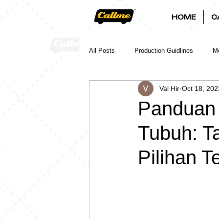
HOME
C
All Posts
Production Guidlines
Mo
Val Hir
Oct 18, 202
Panduan 
Tubuh: T
Pilihan T