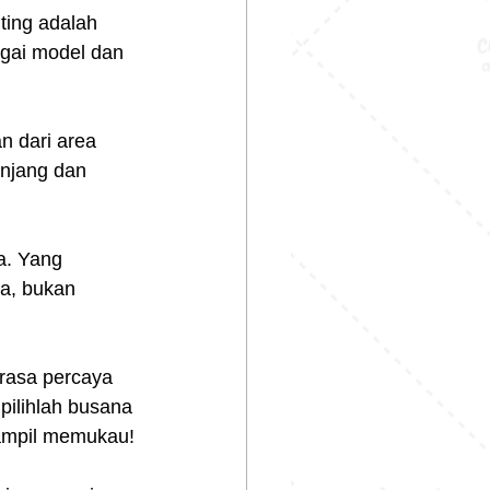
ting adalah 
gai model dan 
 dari area 
anjang dan 
a. Yang 
a, bukan 
rasa percaya 
pilihlah busana 
tampil memukau!