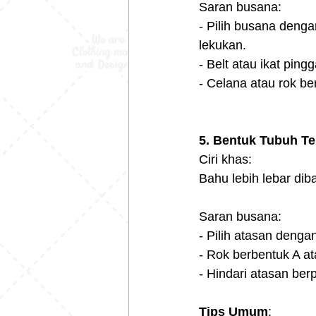
Saran busana:
- Pilih busana denga
lekukan.
- Belt atau ikat pi
- Celana atau rok b
5. Bentuk Tubuh Te
Ciri khas:
Bahu lebih lebar dib
Saran busana:
- Pilih atasan denga
- Rok berbentuk A a
- Hindari atasan be
Tips Umum
: