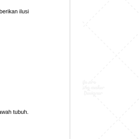
erikan ilusi 
awah tubuh.