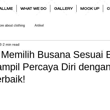
ALLME
WHAT WE DO
GALLERY
MOCK UP
C
re about clothing
Artikel
3
2 min read
Memilih Busana Sesuai 
ampil Percaya Diri denga
erbaik!