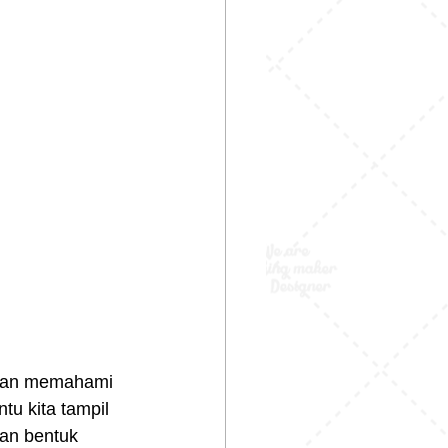
a dan memahami 
u kita tampil 
gan bentuk 