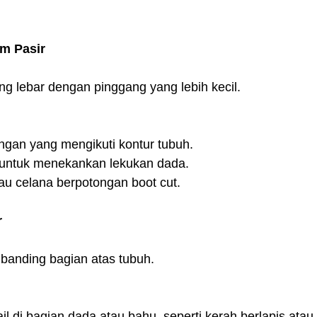
m Pasir
g lebar dengan pinggang yang lebih kecil.
ngan yang mengikuti kontur tubuh.
 untuk menekankan lekukan dada.
au celana berpotongan boot cut.
r
dibanding bagian atas tubuh.
l di bagian dada atau bahu, seperti kerah berlapis atau d