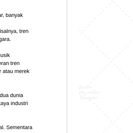
r, banyak 
alnya, tren 
gara.
usik 
eran tren 
r atau merek 
 dua dunia 
ya industri 
al. Sementara 