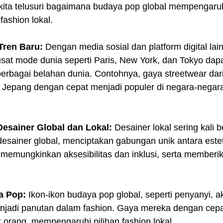
 kita telusuri bagaimana budaya pop global mempengaru
ashion lokal. 
Tren Baru:
 Dengan media sosial dan platform digital lain
usat mode dunia seperti Paris, New York, dan Tokyo dap
erbagai belahan dunia. Contohnya, gaya streetwear dari
e Jepang dengan cepat menjadi populer di negara-negara 
Desainer Global dan Lokal:
 Desainer lokal sering kali 
sainer global, menciptakan gabungan unik antara estet
ni memungkinkan aksesibilitas dan inklusi, serta member
a Pop:
 Ikon-ikon budaya pop global, seperti penyanyi, ak
menjadi panutan dalam fashion. Gaya mereka dengan cepa
k orang, mempengaruhi pilihan fashion lokal.  