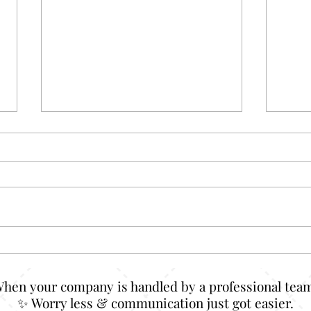
Polo Shirt Garis-Garis: Motif
Baju
Klasik yang Tiba-Tiba Jadi
Lucu
Andalan Lagi
Biki
When your company is handled by a professional team
✨ Worry less & communication just got easier.