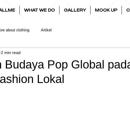
ALLME
WHAT WE DO
GALLERY
MOCK UP
C
re about clothing
Artikel
2 min read
 Budaya Pop Global pad
Fashion Lokal