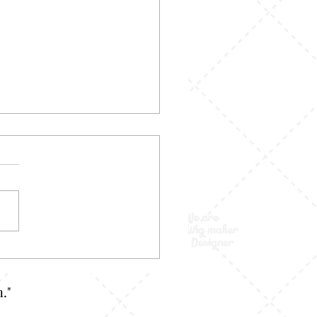
 Couple Adik Kakak:
 Doang atau Justru Cara
n Bonding Makin Kuat?
."