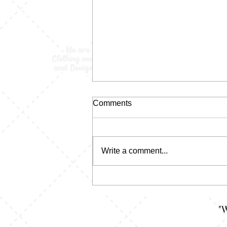
Comments
Write a comment...
Kaos Pecah Pola:
Kelihatannya Random, Tapi
Justru Di Situ Letak Kerennya
"