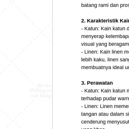
batang rami dan pro
2.
Karakteristik
Kai
- Katun: Kain katu
menyerap kelembapan.
visual yang beragam
- Linen: Kain linen m
lebih kaku, linen sa
membuatnya ideal unt
3.
Perawatan
- Katun: Kain katun
terhadap pudar warn
- Linen: Linen memer
tangan atau dalam si
cenderung menyusut 