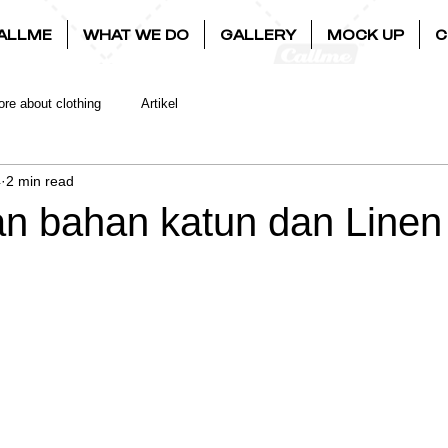
ALLME
WHAT WE DO
GALLERY
MOCK UP
C
re about clothing
Artikel
4
2 min read
n bahan katun dan Linen