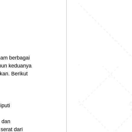
lam berbagai 
ipun keduanya 
kan. Berikut 
puti 
t dan 
erat dari 