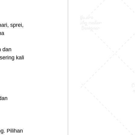
ri, sprei, 
na 
n dan 
ering kali 
dan 
. Pilihan 