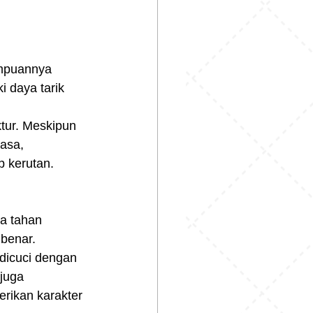
ampuannya 
 daya tarik 
ktur. Meskipun 
asa, 
p kerutan.
a tahan 
 benar.
 dicuci dengan 
juga 
rikan karakter 