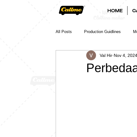
HOME
C
All Posts
Production Guidlines
Mo
Val Hir
Nov 4, 202
Perbedaa