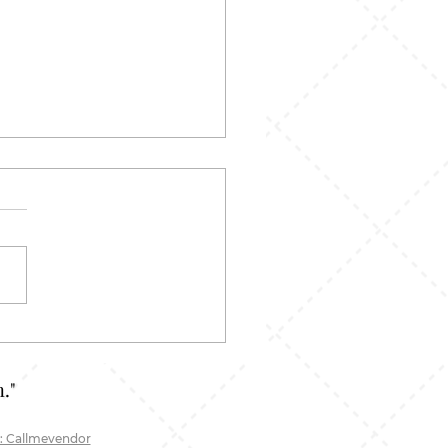
 Couple Adik Kakak:
 Doang atau Justru Cara
n Bonding Makin Kuat?
."
: Callmevendor