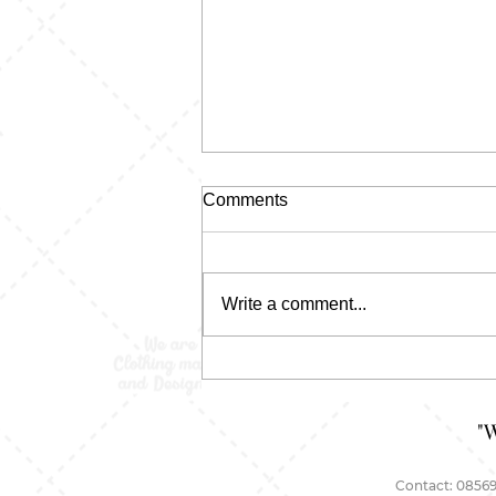
Comments
Write a comment...
Kaos Pecah Pola:
Kelihatannya Random, Tapi
Justru Di Situ Letak Kerennya
"
Contact: 08569