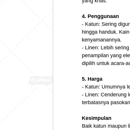
yang khas.
4.
Penggunaan
- Katun: Sering digu
hingga handuk. Kain
kenyamanannya.
- Linen: Lebih seri
penampilan yang elega
dipilih untuk acara
5.
Harga
- Katun: Umumnya le
- Linen: Cenderung l
terbatasnya pasoka
Kesimpulan
Baik katun maupun l