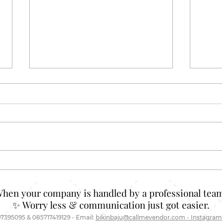
Polo Shirt Garis-Garis: Motif
Baju
Klasik yang Tiba-Tiba Jadi
Lucu
Andalan Lagi
Biki
When your company is handled by a professional team
✨ Worry less & communication just got easier.
7395095 & 085717419129 - Email:
bikinbaju@callmevendor.com - Instagram